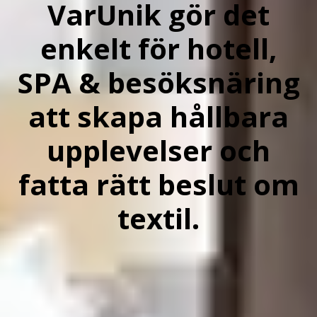
VarUnik gör det
enkelt för hotell,
SPA & besöksnäring
att skapa hållbara
upplevelser och
fatta rätt beslut om
textil.