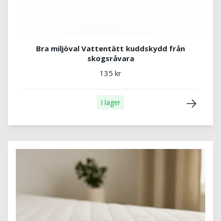
Bra miljöval Vattentätt kuddskydd från
skogsråvara
135 kr
I lager