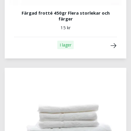
Färgad frotté 450gr Flera storlekar och
färger
15 kr
I lager