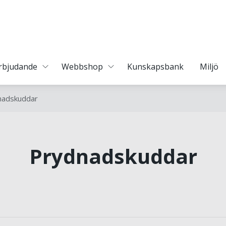
erbjudande
Webbshop
Kunskapsbank
Miljö
nadskuddar
Prydnadskuddar