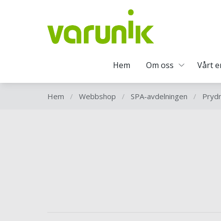
Hem
Om oss
Vårt 
Hem
/
Webbshop
/
SPA-avdelningen
/
Pryd