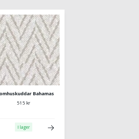
omhuskuddar Bahamas
515 kr
I lager