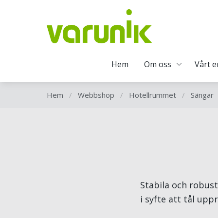
Hem
Om oss
Vårt 
Hem
/
Webbshop
/
Hotellrummet
/
Sängar
Stabila och robus
i syfte att tål up