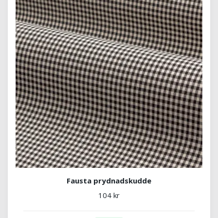
Fausta prydnadskudde
104 kr