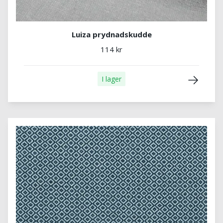
Luiza prydnadskudde
114 kr
I lager