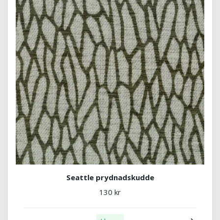
Seattle prydnadskudde
130 kr