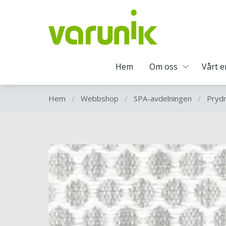
Hem
Om oss
Vårt 
Hem
/
Webbshop
/
SPA-avdelningen
/
Pryd