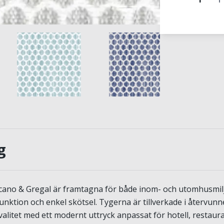
g
lcano & Gregal är framtagna för både inom- och utomhusmil
 funktion och enkel skötsel. Tygerna är tillverkade i återvun
alitet med ett modernt uttryck anpassat för hotell, restaur