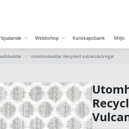
erbjudande
Webbshop
Kunskapsbank
Miljö
nadskuddar
/
Utomhuskuddar Recycled Vulcano&Gregal
Utomh
Recyc
Vulca