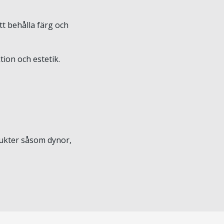
t behålla färg och
ion och estetik.
odukter såsom dynor,