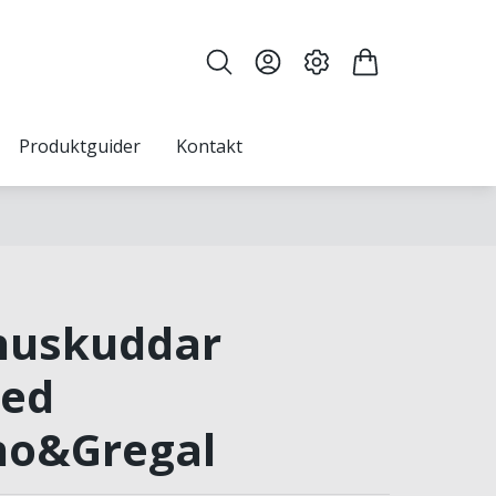
Produktguider
Kontakt
uskuddar
led
no&Gregal