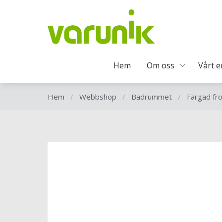
Hem
Om oss
Vårt 
Hem
/
Webbshop
/
Badrummet
/
Färgad fro