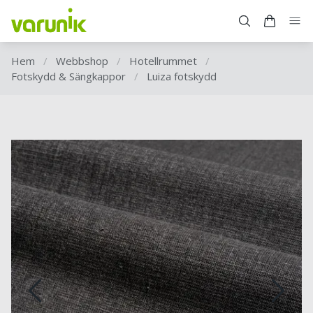
Hem
/
Webbshop
/
Hotellrummet
/
Fotskydd & Sängkappor
/
Luiza fotskydd