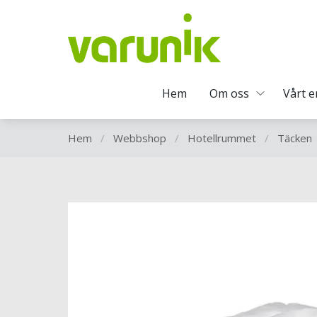
Hem
Om oss
Vårt 
Hem
/
Webbshop
/
Hotellrummet
/
Täcken