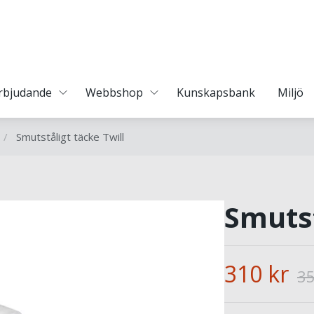
erbjudande
Webbshop
Kunskapsbank
Miljö
/
Smutståligt täcke Twill
Smutst
310 kr
35