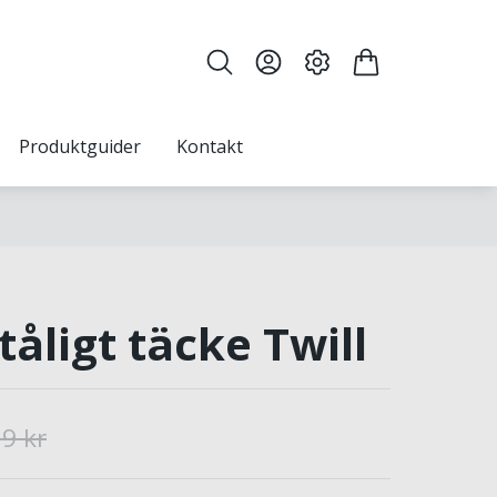
Produktguider
Kontakt
åligt täcke Twill
9 kr