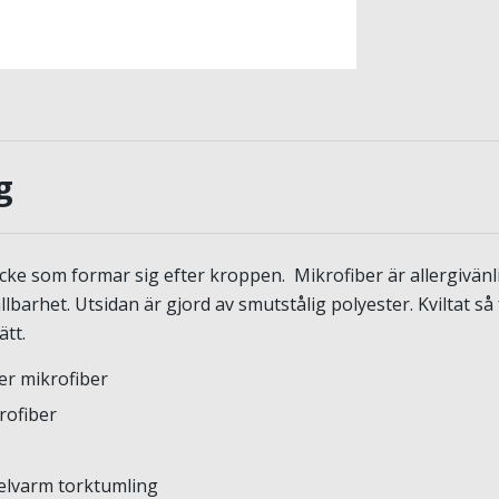
g
cke som formar sig efter kroppen. Mikrofiber är allergivänlig
lbarhet. Utsidan är gjord av smutstålig polyester. Kviltat så 
ätt.
er mikrofiber
krofiber
delvarm torktumling